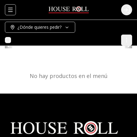
Abrir menu de navegación
Logi
¿Dónde quieres pedir?
No hay productos en el menú