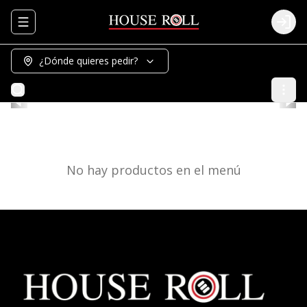
Abrir menu de navegación
Logi
¿Dónde quieres pedir?
No hay productos en el menú