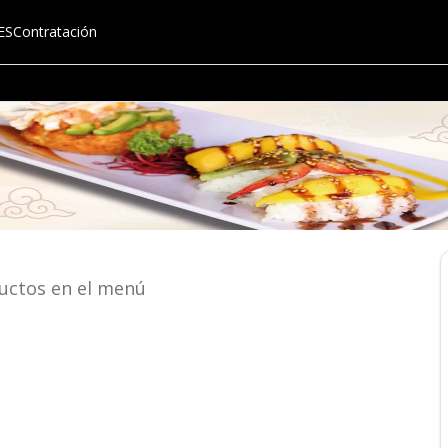
ES
Contratación
uctos en el menú