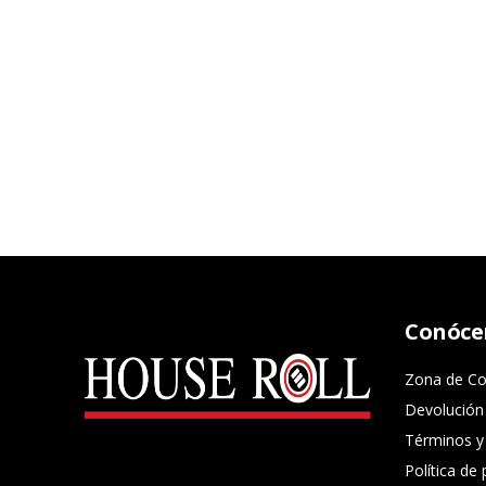
Conóce
Zona de Co
Devolución
Términos y
Política de 