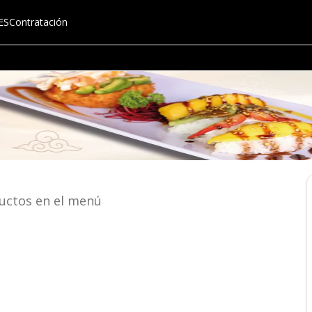
ES
Contratación
uctos en el menú