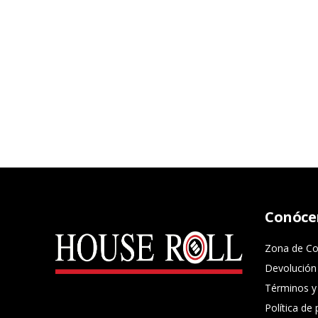
Conóce
Zona de Co
Devolución
Términos y
Política de 