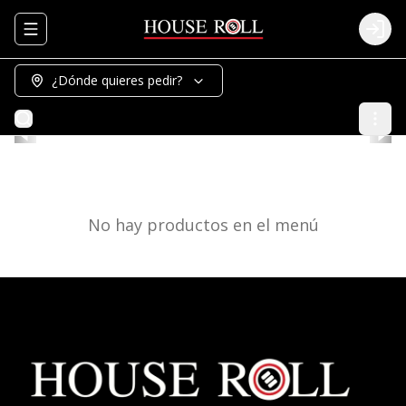
Abrir menu de navegación
Logi
¿Dónde quieres pedir?
No hay productos en el menú